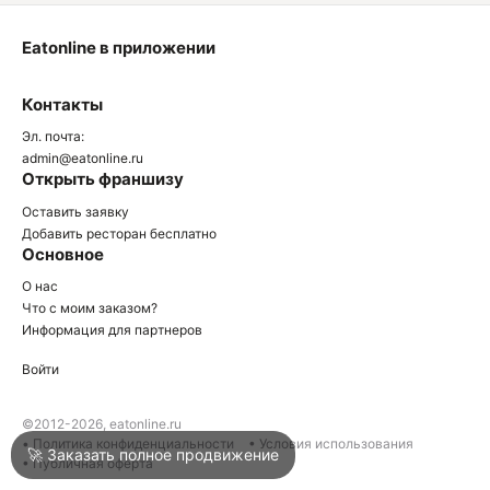
Eatonline в приложении
О
Контакты
О
Эл. почта:
admin@eatonline.ru
Открыть франшизу
Оставить заявку
Добавить ресторан бесплатно
Основное
Войти
О нас
Что с моим заказом?
Информация для партнеров
Город
Нижний Тагил
Войти
Написать в техподдержку
©2012-2026, eatonline.ru
• Политика конфиденциальности
• Условия использования
🚀 Заказать полное продвижение
• Публичная оферта