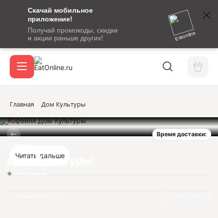
Скачай мобильное
номер
приложение!
SMS-
Получай промокоды, скидки
сообщение
Eatonline
и акции раньше других!
с
Акции
кодом
подтверждения
О сервисе
Главная
Дом Культуры
Время доставки:
Откры
Вход / регистрация
Кофейня
Читать дальше
Дом Культуры
Нет оценок
Отзывов нет
Информация